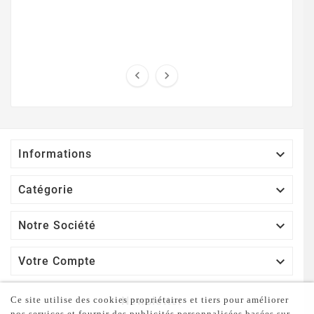



Informations

Catégorie

Notre Société

Votre Compte
Newsletter
Ce site utilise des cookies propriétaires et tiers pour améliorer
nos services et fournir des publicités personnalisées basées sur