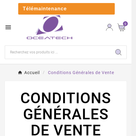

Télémaintenance
0

Accueil
Conditions Générales de Vente
CONDITIONS
GÉNÉRALES
DE VENTE