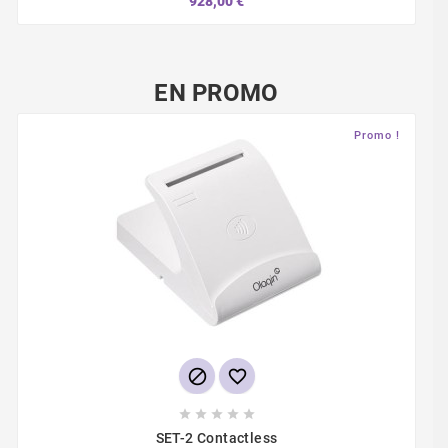
928,00 €
EN PROMO
Promo !







SET-2 Contactless