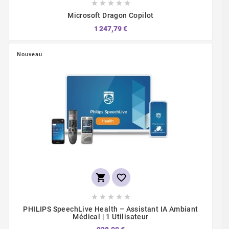





Microsoft Dragon Copilot
1 247,79 €
Nouveau







PHILIPS SpeechLive Health – Assistant IA Ambiant
Médical | 1 Utilisateur