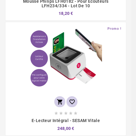
Mousse Philips LFH0182 - Pour Écouteurs
LFH234/334 - Lot De 10
18,20 €
Promo !







E-Lecteur Intégral - SESAM Vitale
248,00 €