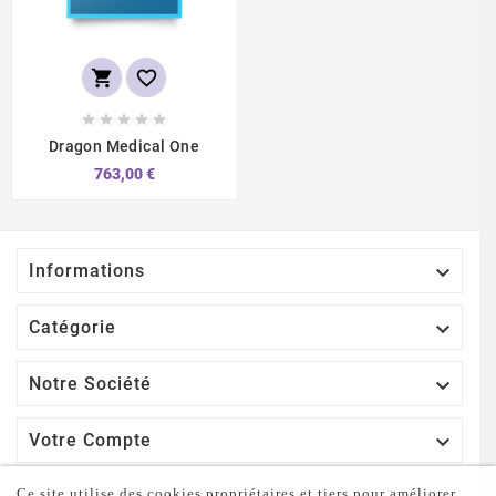







Dragon Medical One
763,00 €

Informations

Catégorie

Notre Société

Votre Compte
Ce site utilise des cookies propriétaires et tiers pour améliorer