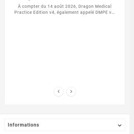
Définitivement Le 14 Août 2026
À compter du 14 août 2026, Dragon Medical
Practice Edition v4, également appelé DMPE v4,
cessera définitivement de fonctionner.



Informations