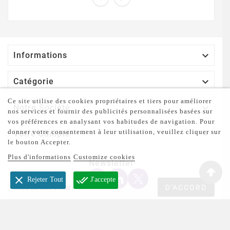

Informations

Catégorie
Ce site utilise des cookies propriétaires et tiers pour améliorer

Notre Société
nos services et fournir des publicités personnalisées basées sur
vos préférences en analysant vos habitudes de navigation. Pour
donner votre consentement à leur utilisation, veuillez cliquer sur

Votre Compte
le bouton Accepter.
Plus d'informations
Customize cookies
Newsletter
clear
done_all
Rejeter Tout
J'accepte
D'ACCORD
Abonnez-vous à notre newsletter et recevez nos dernières
actualités.