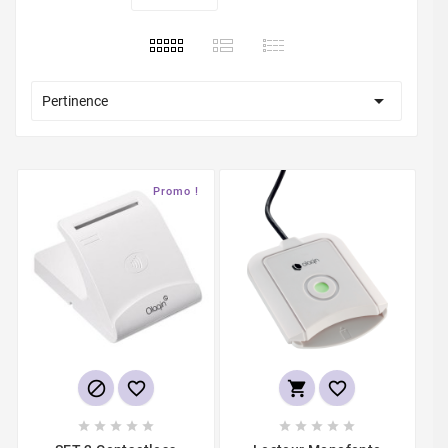

Pertinence
Promo !













