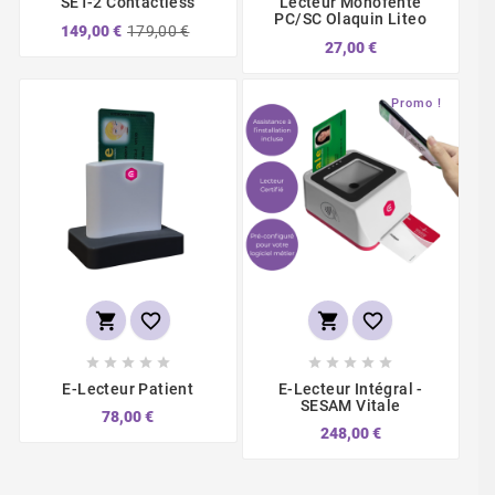
SET-2 Contactless
Lecteur Monofente
PC/SC Olaquin Liteo
149,00 €
179,00 €
27,00 €
Promo !














E-Lecteur Patient
E-Lecteur Intégral -
SESAM Vitale
78,00 €
248,00 €