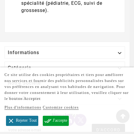
spécialité (pédiatrie, ECG, suivi de
grossesse).

Informations

Catégorie
Ce site utilise des cookies propriétaires et tiers pour améliorer
nos services et fournir des publicités personnalisées basées sur

Notre Société
vos préférences en analysant vos habitudes de navigation. Pour
donner votre consentement à leur utilisation, veuillez cliquer sur

Votre Compte
le bouton Accepter.
Plus d'informations
Customize cookies
Newsletter
clear
done_all
Rejeter Tout
J'accepte
D'ACCORD