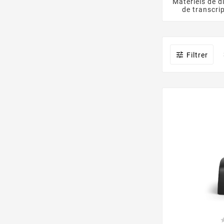
Matériels de d
de transcri

Filtrer