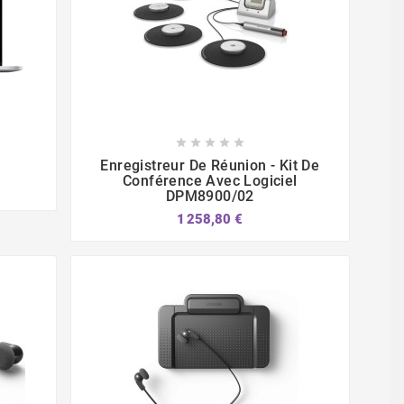








Enregistreur De Réunion - Kit De
Conférence Avec Logiciel
DPM8900/02
1 258,80 €