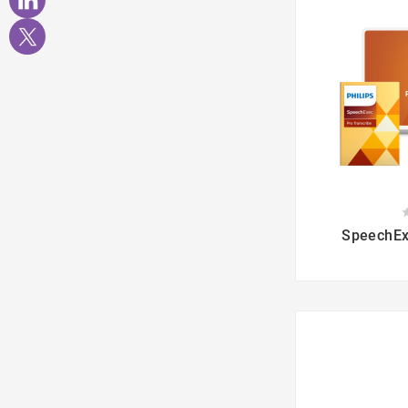

SpeechEx