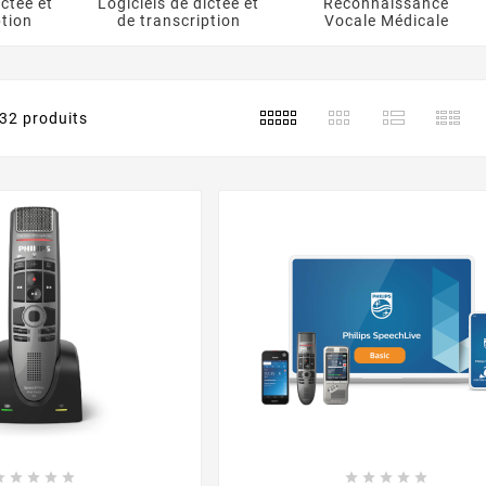
ictée et
Logiciels de dictée et
Reconnaissance
ption
de transcription
Vocale Médicale
32 produits









