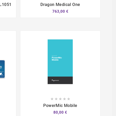



CL1051
Dragon Medical One
763,00 €








1
PowerMic Mobile
80,00 €