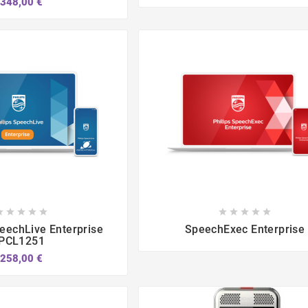
348,00 €















eechLive Enterprise
SpeechExec Enterprise
PCL1251
258,00 €