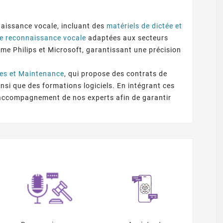
aissance vocale, incluant des
matériels de dictée et
de reconnaissance vocale
adaptées aux secteurs
 Philips et Microsoft, garantissant une précision
uin
10,
2025
avril
04,
2025
itale Numérique
Dragon Copilot – Premier
Tout S
ces et Maintenance
, qui propose des contrats de
n Extension Vers
Assistant Vocal IA Unifié À
par le e-Lecteur
Dragon Copilot, l’assistant IA
OCEAT
ture Nationale
Destination Des Soignants
insi que des formations logiciels. En intégrant ces
Flash
de Microsoft qui transforme la
da
n accompagnement de nos experts afin de garantir
productivité et les soins de
santé. Cet outil puissant
simplifie la documentation, ...