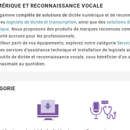
MÉRIQUE ET RECONNAISSANCE VOCALE
e gamme co
mplète de solutions de
dictée numérique et de reconn
des
logiciels de dictée et transcription
, ainsi que des
solutions 
dique
. Nous proposons des produits de marques reconnues comme
026
mars
07,
2026
j
vité accrues pour les professionnels.
 Copilot
Nouvelles Fonctionnalités
La Carte V
eilleur parti de vos équipements, explorez notre catégorie
Servi
nière Dont
Doctolib Pour Les
Poursuit So
nouvelle
Découvrez en avant-première
Facilitée 
s De Santé
Chirurgiens !
Une Couver
s services d'assistance technique et installation de logiciels a
sistance
les nouvelles fonctionnalités
eur
 outils de dictée et reconnaissance vocale, vous bénéficier d'u
on !
 d’une
chirurgiens
 maximale au quotidien.
onnalisée,
s de votre
tre ...
GORIE