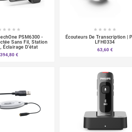















peechOne PSM6300 -
Écouteurs De Transcription | P
ctée Sans Fil, Station
LFH0334
, Éclairage D'état
63,60 €
394,80 €