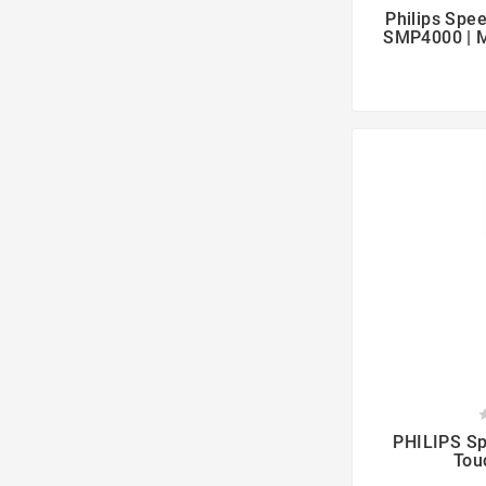

Philips Spe
SMP4000 | M

PHILIPS S
Tou