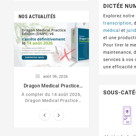
DICTÉE NU
Explorez notr
NOS ACTUALITÉS
transcription
, 
médical
et
juri
juil.
15,
2
et une producti
Microsoft Dragon
Pour tirer le m
Transforme La Ma
Découvrez cette 
Les Professionnel
maintenance, de
génération d’as
Réalisent L
services à vos
Documentati
médicale lors
une efficacité
démonstration pers
adaptée aux besoin
août
06,
2026
cabinet ou de vo
Dragon Medical Practice
Edition V4 S’arrête
SOUS-CATÉ
À compter du 14 août 2026,
Définitivement Le 14 Août
Dragon Medical Practice
2026
Edition v4, également appelé
DMPE v4, cessera


définitivement de fonctionner.