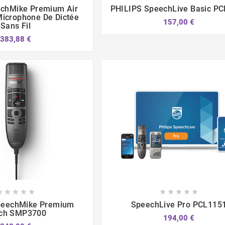





echMike Premium Air
PHILIPS SpeechLive Basic P
icrophone De Dictée
157,00 €
Sans Fil
383,88 €















peechMike Premium
SpeechLive Pro PCL115
ch SMP3700
194,00 €